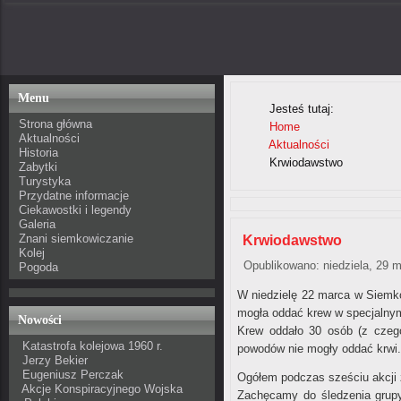
Menu
Jesteś tutaj:
Strona główna
Home
Aktualności
Aktualności
Historia
Krwiodawstwo
Zabytki
Turystyka
Przydatne informacje
Ciekawostki i legendy
Galeria
Znani siemkowiczanie
Krwiodawstwo
Kolej
Opublikowano: niedziela, 29 
Pogoda
W niedzielę 22 marca w Siemko
mogła oddać krew w specjalnym
Nowości
Krew oddało 30 osób (z czego 
Katastrofa kolejowa 1960 r.
powodów nie mogły oddać krwi. 
Jerzy Bekier
Eugeniusz Perczak
Ogółem podczas sześciu akcji 
Akcje Konspiracyjnego Wojska
Zachęcamy do śledzenia gru