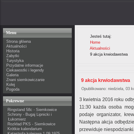
Menu
Jesteś tutaj:
Strona główna
Home
Aktualności
Aktualności
Historia
9 akcja krwiodawstwa
Zabytki
Turystyka
Przydatne informacje
Ciekawostki i legendy
Galeria
Znani siemkowiczanie
9 akcja krwiodawstwa
Kolej
Opublikowano: niedziela, 03 k
Pogoda
3 kwietnia 2016 roku odby
Pokrewne
11:30 każda osoba mogł
Ringstand 58c - Siemkowice
podaje organizator, kr
Schrony - Bugaj Lipnicki i
Łukomierz
Następna akcja odbędzie 
Rozkład PKS - Siemkowice
Krótkie kalendarium
przewiduje niespodzianki
Katastrofa kolejowa 1.09.1975