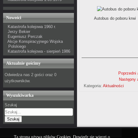
Nowości
Autobus do poboru krwi
Katastrofa kolejowa 1960 r.
Jerzy Bekier
Eugeniusz Perczak
Akcje Konspiracyjnego Wojska
Polskiego
Katastrofa kolejowa - sierpień 1986
Aktualnie gościmy
Poprzedni 
Odwiedza nas 2 gości oraz 0
Następny a
użytkowników.
Kategoria:
Aktualności
Wyszukiwarka
Szukaj
Szukaj
Ta strona używa plików Cookies. Dowiedz się więcej o