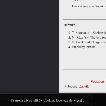
Dwór obronny w Siemkow
Literatura
:
T. Karśnicka – Kozłowsk
M. Różyński ‘Historia r
H. Konikowski ‘Pajęczno 
Przekazy lokalne
Poprzedni 
Kategoria:
Zabytki
Ta strona używa plików Cookies. Dowiedz się więcej o
Copyright © 2012.
Portal Siemko