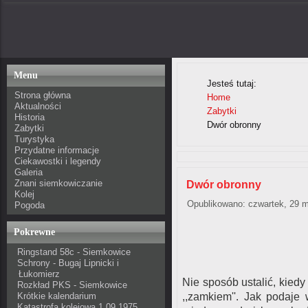
Menu
Jesteś tutaj:
Strona główna
Home
Aktualności
Zabytki
Historia
Dwór obronny
Zabytki
Turystyka
Przydatne informacje
Ciekawostki i legendy
Galeria
Znani siemkowiczanie
Dwór obronny
Kolej
Opublikowano: czwartek, 29 m
Pogoda
Pokrewne
Ringstand 58c - Siemkowice
Schrony - Bugaj Lipnicki i
Łukomierz
Nie sposób ustalić, kie
Rozkład PKS - Siemkowice
Krótkie kalendarium
,,zamkiem''. Jak podaje
Katastrofa kolejowa 1.09.1975