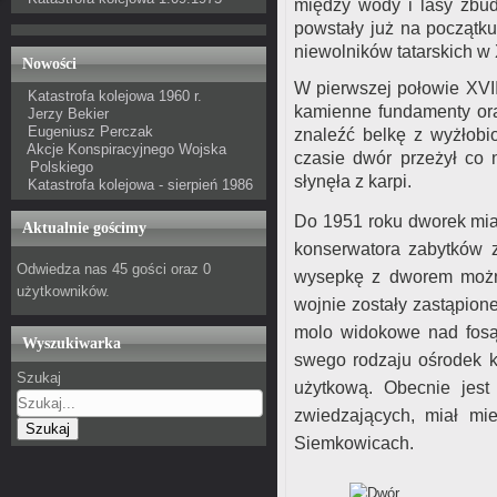
między wody i lasy zbud
powstały już na początk
niewolników tatarskich w 
Nowości
W pierwszej połowie XVI
Katastrofa kolejowa 1960 r.
kamienne fundamenty or
Jerzy Bekier
Eugeniusz Perczak
znaleźć belkę z wyżłob
Akcje Konspiracyjnego Wojska
czasie dwór przeżył co 
Polskiego
słynęła z karpi.
Katastrofa kolejowa - sierpień 1986
Do 1951 roku dworek miał
Aktualnie gościmy
konserwatora zabytków z
Odwiedza nas 45 gości oraz 0
wysepkę z dworem możn
użytkowników.
wojnie zostały zastąpion
molo widokowe nad fosą
Wyszukiwarka
swego rodzaju ośrodek ku
Szukaj
użytkową. Obecnie jest 
zwiedzających, miał mi
Szukaj
Siemkowicach.